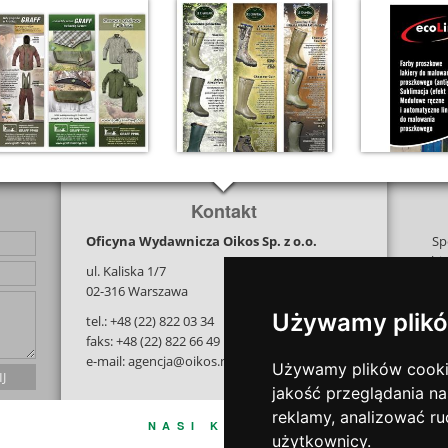
Kontakt
Oficyna Wydawnicza Oikos Sp. z o.o.
Sp
bi
ul. Kaliska 1/7
na j
02-316 Warszawa
i tw
Używamy plikó
tel.: +48 (22) 822 03 34
z 
faks: +48 (22) 822 66 49
e-mail: agencja@oikos.net.pl
Używamy plików cookie 
jakość przeglądania na
reklamy, analizować ru
NASI KLIENCI
użytkownicy.