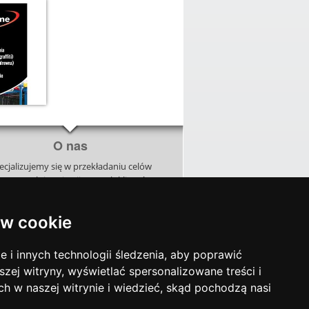
O nas
ecjalizujemy się w przekładaniu celów
znesowych i aspiracji naszych klientów
ęzyk wizualny. Analizujemy, doradzamy
orzymy unikalne kreacje, budując razem
w cookie
naszymi klientami projekty zapadające
w pamięć.
i innych technologii śledzenia, aby poprawić
szej witryny, wyświetlać spersonalizowane treści i
ch w naszej witrynie i wiedzieć, skąd pochodzą nasi