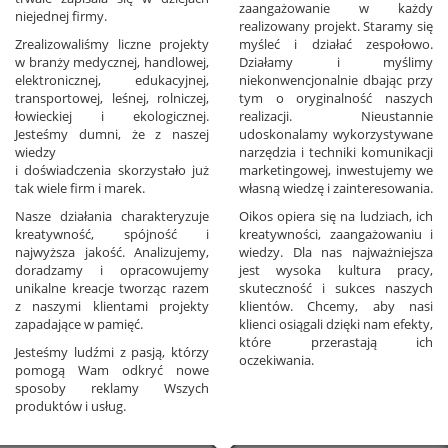
zaangażowanie w każdy
niejednej firmy.
realizowany projekt. Staramy się
Zrealizowaliśmy liczne projekty
myśleć i działać zespołowo.
w branży medycznej, handlowej,
Działamy i myślimy
elektronicznej, edukacyjnej,
niekonwencjonalnie dbając przy
transportowej, leśnej, rolniczej,
tym o oryginalność naszych
łowieckiej i ekologicznej.
realizacji. Nieustannie
Jesteśmy dumni, że z naszej
udoskonalamy wykorzystywane
wiedzy
narzędzia i techniki komunikacji
i doświadczenia skorzystało już
marketingowej, inwestujemy we
tak wiele firm i marek.
własną wiedzę i zainteresowania.
Nasze działania charakteryzuje
Oikos opiera się na ludziach, ich
kreatywność, spójność i
kreatywności, zaangażowaniu i
najwyższa jakość. Analizujemy,
wiedzy. Dla nas najważniejsza
doradzamy i opracowujemy
jest wysoka kultura pracy,
unikalne kreacje tworząc razem
skuteczność i sukces naszych
z naszymi klientami projekty
klientów. Chcemy, aby nasi
zapadające w pamięć.
klienci osiągali dzięki nam efekty,
które przerastają ich
Jesteśmy ludźmi z pasją, którzy
oczekiwania.
pomogą Wam odkryć nowe
sposoby reklamy Wszych
produktów i usług.