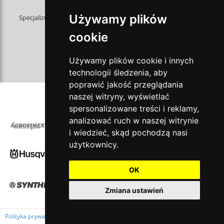
O nas
Używamy plików
Specjalizujemy się w przekładaniu celów biznesowych i aspiracji
naszych klientów
cookie
na język wizualny. Analizujemy, doradzamy
i tworzymy unikalne kreacje, budując razem
z naszymi klientami projekty zapadające
Używamy plików cookie i innych
w pamięć.
technologii śledzenia, aby
poprawić jakość przeglądania
naszej witryny, wyświetlać
NASI KLIENCI
spersonalizowane treści i reklamy,
analizować ruch w naszej witrynie
i wiedzieć, skąd pochodzą nasi
użytkownicy.
OK
Zmiana ustawień
Polityka prywatności
|
Regulamin
Copyright © 2014 Oficyna Wydawnicza Oikos Sp. z o.o.