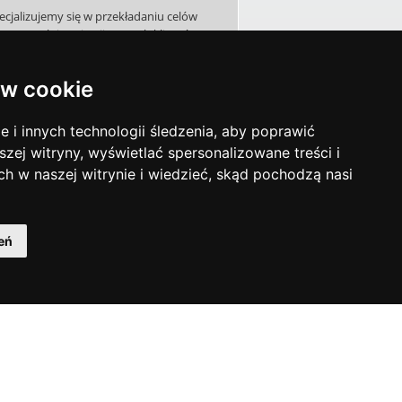
ecjalizujemy się w przekładaniu celów
znesowych i aspiracji naszych klientów
ęzyk wizualny. Analizujemy, doradzamy
orzymy unikalne kreacje, budując razem
w cookie
naszymi klientami projekty zapadające
w pamięć.
i innych technologii śledzenia, aby poprawić
szej witryny, wyświetlać spersonalizowane treści i
ch w naszej witrynie i wiedzieć, skąd pochodzą nasi
eń
ht © 2014 Oficyna Wydawnicza Oikos Sp. z o.o.