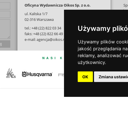
Oficyna Wydawnicza Oikos Sp. z o.o.
Sp
bi
ul. Kaliska 1/7
na j
02-316 Warszawa
i tw
Używamy plikó
tel.: +48 (22) 822 03 34
z 
faks: +48 (22) 822 66 49
e-mail: agencja@oikos.net.pl
Używamy plików cookie 
jakość przeglądania na
reklamy, analizować ru
NASI KLIENCI
użytkownicy.
OK
Zmiana ustawi
Copyrig