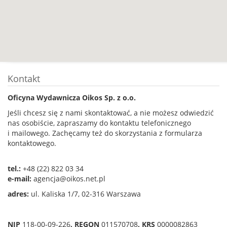
Kontakt
Oficyna Wydawnicza Oikos Sp. z o.o.
Jeśli chcesz się z nami skontaktować, a nie możesz odwiedzić
nas osobiście, zapraszamy do kontaktu telefonicznego
i mailowego. Zachęcamy też do skorzystania z formularza
kontaktowego.
tel.:
+48 (22) 822 03 34
e-mail:
agencja@oikos.net.pl
adres:
ul. Kaliska 1/7, 02-316 Warszawa
NIP
118-00-09-226
, REGON
011570708
,
KRS
0000082863