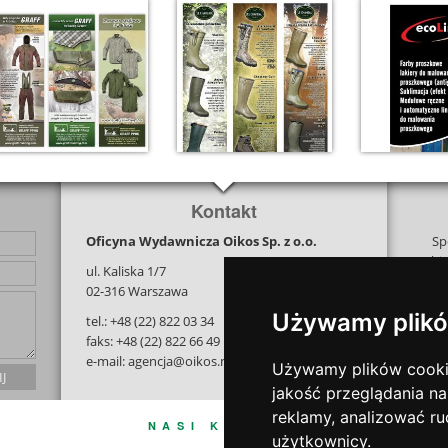
Kontakt
Oficyna Wydawnicza Oikos Sp. z o.o.
Sp
bi
ul. Kaliska 1/7
na j
02-316 Warszawa
i tw
Używamy plikó
tel.: +48 (22) 822 03 34
z 
faks: +48 (22) 822 66 49
e-mail: agencja@oikos.net.pl
Używamy plików cookie 
jakość przeglądania na
reklamy, analizować ru
NASI KLIENCI
użytkownicy.