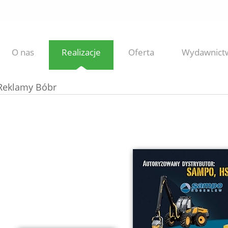
O nas
Realizacje
Oferta
Wydawnict
Reklamy Bóbr