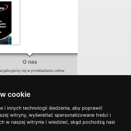
O nas
ecjalizujemy się w przekładaniu celów
znesowych i aspiracji naszych klientów
ęzyk wizualny. Analizujemy, doradzamy
orzymy unikalne kreacje, budując razem
w cookie
naszymi klientami projekty zapadające
w pamięć.
i innych technologii śledzenia, aby poprawić
szej witryny, wyświetlać spersonalizowane treści i
ch w naszej witrynie i wiedzieć, skąd pochodzą nasi