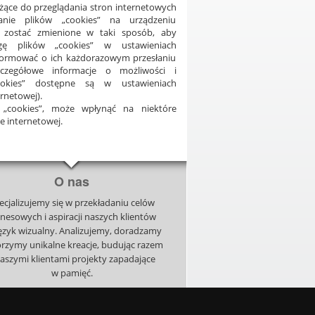
ące do przeglądania stron internetowych
anie plików „cookies” na urządzeniu
zostać zmienione w taki sposób, aby
gę plików „cookies” w ustawieniach
nformować o ich każdorazowym przesłaniu
czegółowe informacje o możliwości i
ookies” dostępne są w ustawieniach
rnetowej).
 „cookies”, może wpłynąć na niektóre
e internetowej.
O nas
ecjalizujemy się w przekładaniu celów
znesowych i aspiracji naszych klientów
ęzyk wizualny. Analizujemy, doradzamy
orzymy unikalne kreacje, budując razem
naszymi klientami projekty zapadające
w pamięć.