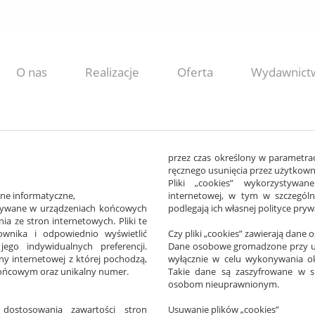
O nas
Realizacje
Oferta
Wydawnict
przez czas określony w parametra
ręcznego usunięcia przez użytkown
Pliki „cookies” wykorzystywa
ane informatyczne,
internetowej, w tym w szczególn
owywane w urządzeniach końcowych
podlegają ich własnej polityce pryw
a ze stron internetowych. Pliki te
ownika i odpowiednio wyświetlić
Czy pliki „cookies” zawierają dane
ego indywidualnych preferencji.
Dane osobowe gromadzone przy uż
ny internetowej z której pochodzą,
wyłącznie w celu wykonywania ok
końcowym oraz unikalny numer.
Takie dane są zaszyfrowane w s
osobom nieuprawnionym.
dostosowania zawartości stron
Usuwanie plików „cookies”