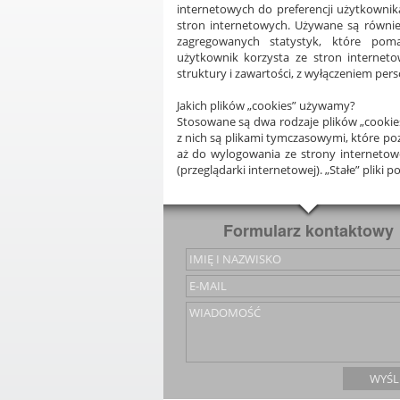
internetowych do preferencji użytkownika
stron internetowych. Używane są równi
zagregowanych statystyk, które pom
użytkownik korzysta ze stron interneto
struktury i zawartości, z wyłączeniem pers
Jakich plików „cookies” używamy?
Stosowane
są
dwa
rodzaje
plików
„cookie
z
nich
są
plikami
tymczasowymi,
które
poz
aż
do
wylogowania
ze
strony
internetow
(przeglądarki
internetowej).
„Stałe”
pliki
po
Formularz kontaktowy