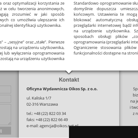
 oraz optymalizacji korzystania ze
Standardowo oprogramowanie służ
eż w celu tworzenia anonimowych,
domyślnie dopuszcza umieszcz
agają zrozumieć w jaki sposób
końcowym. Ustawienia te mogą 
wych co umożliwia ulepszanie ich
blokować automatyczną obsłu
onalnej identyfikacji użytkownika.
przeglądarki internetowej bądź i
na urządzenie użytkownika. Sz
sposobach obsługi plików „c
s”
–
„sesyjne”
oraz
„stałe”.
Pierwsze
oprogramowania (przeglądarki inte
ostają
na
urządzeniu
użytkownika,
Ograniczenie stosowania plików
ej
lub
wyłączenia
oprogramowania
funkcjonalności dostępne na stroni
zostają
na
urządzeniu
użytkownika
Kontakt
Oficyna Wydawnicza Oikos Sp. z o.o.
Sp
bi
ul. Kaliska 1/7
na j
02-316 Warszawa
i tw
tel.: +48 (22) 822 03 34
z 
faks: +48 (22) 822 66 49
e-mail: agencja@oikos.net.pl