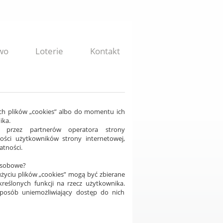
wo
Loterie
Kontakt
ch plików „cookies” albo do momentu ich
ika.
ne przez partnerów operatora strony
ości użytkowników strony internetowej,
atności.
 osobowe?
yciu plików „cookies” mogą być zbierane
reślonych funkcji na rzecz użytkownika.
posób uniemożliwiający dostęp do nich