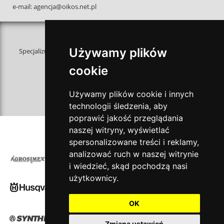
e-mail: agencja@oikos.net.pl
O nas
Używamy plików
Specjalizujemy się w przekładaniu celów biznesowych i aspiracji
naszych klientów
cookie
na język wizualny. Analizujemy, doradzamy
i tworzymy unikalne kreacje, budując razem
z naszymi klientami projekty zapadające
Używamy plików cookie i innych
w pamięć.
technologii śledzenia, aby
poprawić jakość przeglądania
naszej witryny, wyświetlać
NASI KLIENCI
spersonalizowane treści i reklamy,
analizować ruch w naszej witrynie
i wiedzieć, skąd pochodzą nasi
użytkownicy.
OK
Zmiana ustawień