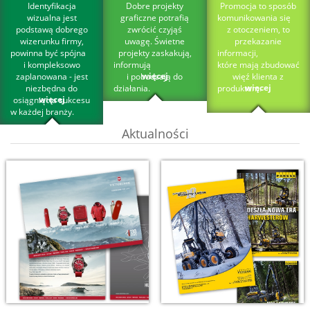
Identyfikacja
Dobre projekty
Promocja to sposób
wizualna jest
graficzne potrafią
komunikowania się
podstawą dobrego
zwrócić czyjąś
z otoczeniem, to
wizerunku firmy,
uwagę. Świetne
przekazanie
powinna być spójna
projekty zaskakują,
informacji,
i kompleksowo
informują
które mają zbudować
więcej
zaplanowana - jest
i pobudzają do
więź klienta z
więcej
niezbędna do
działania.
produktem.
więcej
osiągnięcia sukcesu
w każdej branży.
Aktualności