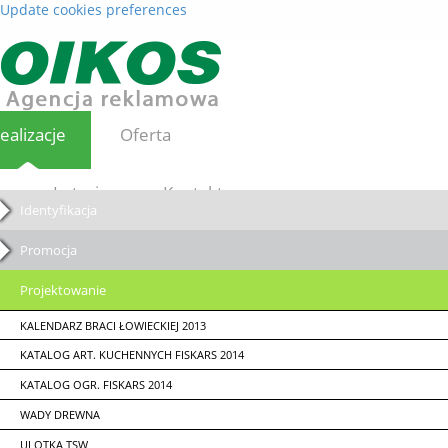
Update cookies preferences
ealizacje
Oferta
Loterie
Kontakt
Identyfikacja
Promocja
Projektowanie
KALENDARZ BRACI ŁOWIECKIEJ 2013
KATALOG ART. KUCHENNYCH FISKARS 2014
KATALOG OGR. FISKARS 2014
WADY DREWNA
ULOTKA TSW