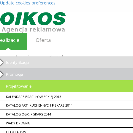
Update cookies preferences
ealizacje
Oferta
Loterie
Kontakt
Identyfikacja
Promocja
Projektowanie
KALENDARZ BRACI ŁOWIECKIEJ 2013
KATALOG ART. KUCHENNYCH FISKARS 2014
KATALOG OGR. FISKARS 2014
WADY DREWNA
ULOTKA TSW