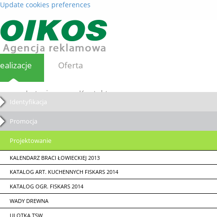
Update cookies preferences
ealizacje
Oferta
Loterie
Kontakt
Identyfikacja
Promocja
Projektowanie
KALENDARZ BRACI ŁOWIECKIEJ 2013
KATALOG ART. KUCHENNYCH FISKARS 2014
KATALOG OGR. FISKARS 2014
WADY DREWNA
ULOTKA TSW