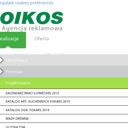
Update cookies preferences
ealizacje
Oferta
Loterie
Kontakt
Identyfikacja
Promocja
Projektowanie
KALENDARZ BRACI ŁOWIECKIEJ 2013
KATALOG ART. KUCHENNYCH FISKARS 2014
KATALOG OGR. FISKARS 2014
WADY DREWNA
ULOTKA TSW