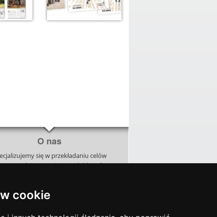
O nas
ecjalizujemy się w przekładaniu celów
znesowych i aspiracji naszych klientów
ęzyk wizualny. Analizujemy, doradzamy
orzymy unikalne kreacje, budując razem
w cookie
naszymi klientami projekty zapadające
w pamięć.