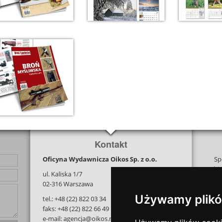
Kontakt
Oficyna Wydawnicza Oikos Sp. z o.o.
Sp
bi
ul. Kaliska 1/7
na j
02-316 Warszawa
i tw
Używamy plikó
tel.: +48 (22) 822 03 34
z 
faks: +48 (22) 822 66 49
e-mail: agencja@oikos.net.pl