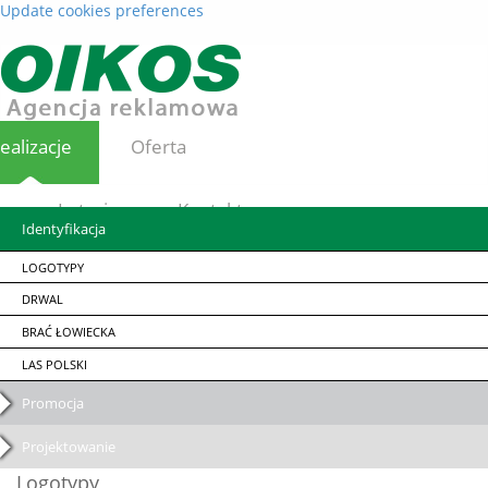
Update cookies preferences
ealizacje
Oferta
Loterie
Kontakt
Identyfikacja
LOGOTYPY
DRWAL
BRAĆ ŁOWIECKA
LAS POLSKI
Promocja
Projektowanie
Logotypy